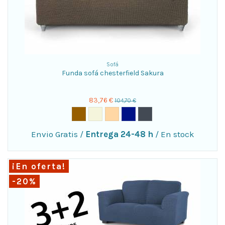
Sofá
Funda sofá chesterfield Sakura
83,76 €
104,70 €
Envio Gratis
/
Entrega 24-48 h
/
En stock
¡En oferta!
-20%