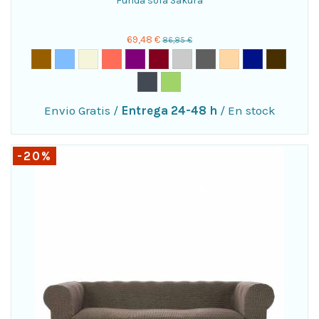
Funda sofá Sakura
69,48 €
86,85 €
Envio Gratis
/
Entrega 24-48 h
/
En stock
-20%