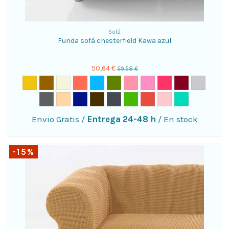
Sofá
Funda sofá chesterfield Kawa azul
50,64 €
59,58 €
Envio Gratis
/
Entrega 24-48 h
/
En stock
-15%