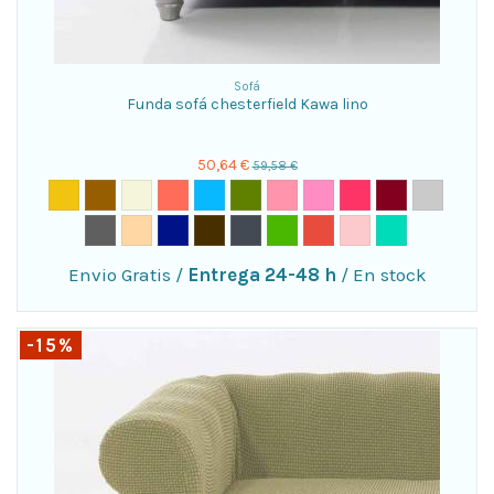
Sofá
Funda sofá chesterfield Kawa lino
50,64 €
59,58 €
Envio Gratis
/
Entrega 24-48 h
/
En stock
-15%