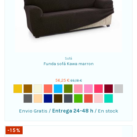
Sofá
Funda sofá Kawa marron
56,25 €
66,18 €
Envio Gratis
/
Entrega 24-48 h
/
En stock
-15%