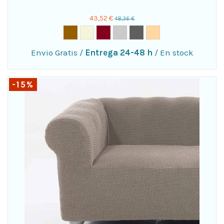
43,52 €
48,36 €
Envio Gratis
/
Entrega 24-48 h
/
En stock
-15%