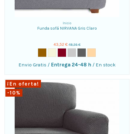
Inicio
Funda sofá NIRVANA Gris Claro
43,52 €
48,36 €
Envio Gratis
/
Entrega 24-48 h
/
En stock
¡En oferta!
-10%