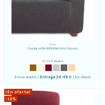
Inicio
Funda sofá NIRVANA Gris Oscuro
43,52 €
48,36 €
Envio Gratis
/
Entrega 24-48 h
/
En stock
¡En oferta!
-10%