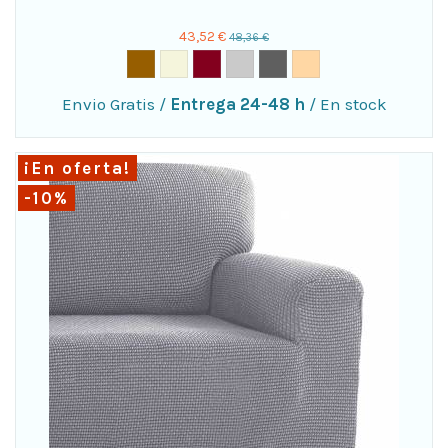
43,52 €
48,36 €
Envio Gratis
/
Entrega 24-48 h
/
En stock
¡En oferta!
-10%