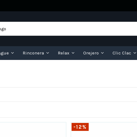
ngue
Rinconera
Relax
Orejero
Clic Clac
-12%