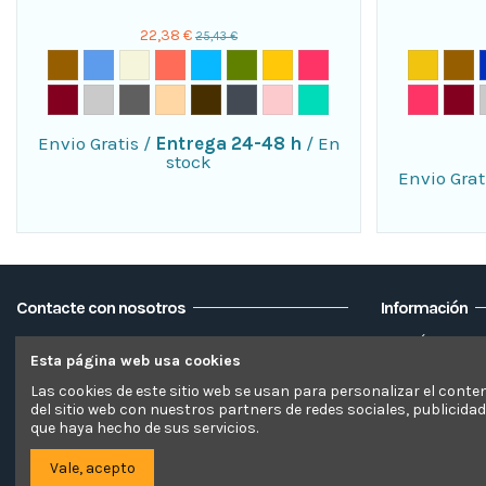
22,38 €
25,43 €
Envio Gratis
/
Entrega 24-48 h
/
En
stock
Envio Grat
Contacte con nosotros
Información
CSPE TEXTILE GLOBAL SOLUTIONS SL
Envío
Esta página web usa cookies
Aviso legal 
C/Trama 12, 46870
ONTINYENT (Valencia – España)
Inicio
Las cookies de este sitio web se usan para personalizar el conte
del sitio web con nuestros partners de redes sociales, publicida
Devolucione
+ 34 960 717 973
que haya hecho de sus servicios.
Blog
hola@elsofacamaleon.es
Vale, acepto