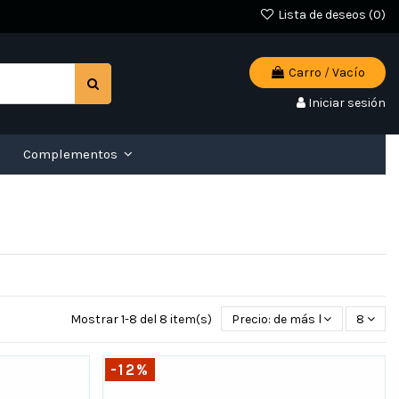
Lista de deseos (
0
)
Carro
/
Vacío
Iniciar sesión
Complementos
Mostrar 1-8 del 8 item(s)
Precio: de más bajo a más al
8
-12%