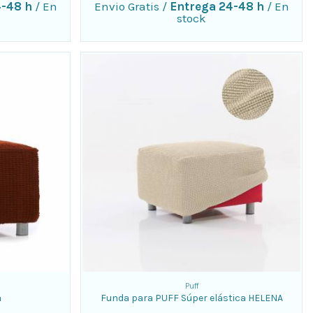
4-48 h
/
En
Envio Gratis
/
Entrega 24-48 h
/
En
stock
Puff
a
Funda para PUFF Súper elástica HELENA