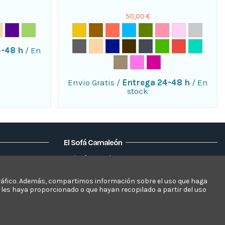
50,00 €
4-48 h
/
En
Envio Gratis
/
Entrega 24-48 h
/
En
stock
El Sofá Camaleón
Elsofacamaleon
Mapa del sitio
Mi cuenta
l tráfico. Además, compartimos información sobre el uso que haga
 les haya proporcionado o que hayan recopilado a partir del uso
Datos personales
Direcciones