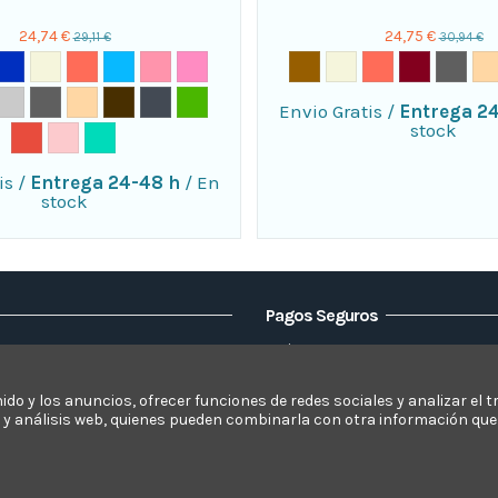
24,74 €
24,75 €
29,11 €
30,94 €
Envio Gratis
/
Entrega 2
stock
is
/
Entrega 24-48 h
/
En
stock
Pagos Seguros
Visa
Elsofacamaleon
Mastercard
Paypal
nido y los anuncios, ofrecer funciones de redes sociales y analizar e
d y análisis web, quienes pueden combinarla con otra información que
s
Bizum