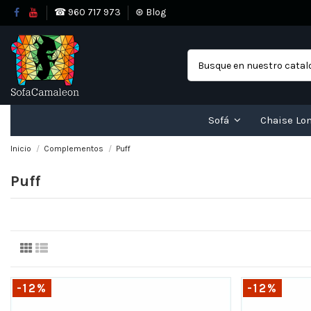
☎ 960 717 973
⊛ Blog
Sofá
Chaise Lo
Inicio
Complementos
Puff
Puff
-12%
-12%