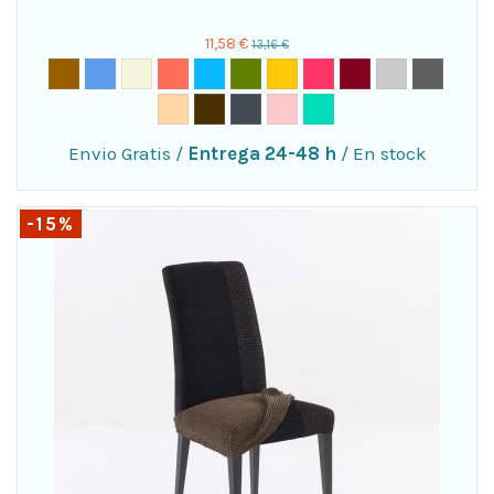
11,58 €
13,16 €
Envio Gratis
/
Entrega 24-48 h
/
En stock
-15%