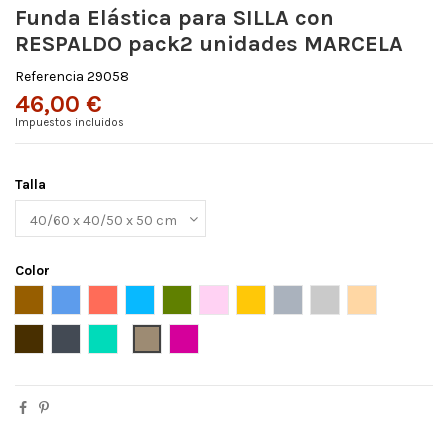
Funda Elástica para SILLA con
RESPALDO pack2 unidades MARCELA
Referencia
29058
46,00 €
Impuestos incluidos
Talla
Color
Ante
Azul
Caldera
celeste
Cesped
ROSA PASTEL
Dore
Gris
Gris claro
Lino
Burdeos
Marron
Negro
Turquesa
BEIG
FUXIA OSCURO