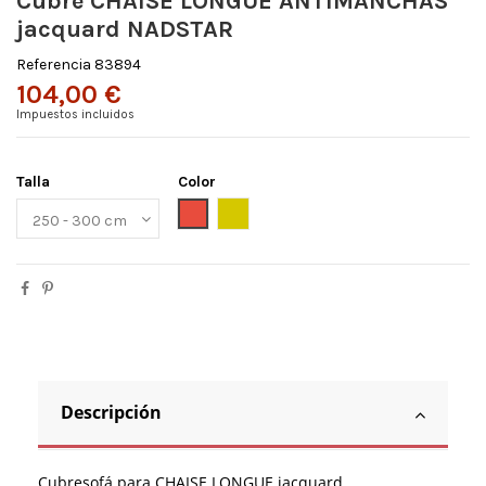
Cubre CHAISE LONGUE ANTIMANCHAS
jacquard NADSTAR
Referencia
83894
104,00 €
Impuestos incluidos
Talla
Color
Rojo
DORADO
Descripción
Cubresofá para CHAISE LONGUE jacquard