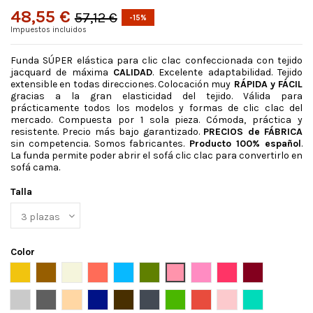
48,55 €
57,12 €
-15%
Impuestos incluidos
Funda SÚPER elástica para clic clac confeccionada con tejido
jacquard de máxima
CALIDAD
. Excelente adaptabilidad. Tejido
extensible en todas direcciones. Colocación muy
RÁPIDA y FÁCIL
gracias a la gran elasticidad del tejido. Válida para
prácticamente todos los modelos y formas de clic clac del
mercado. Compuesta por 1 sola pieza. Cómoda, práctica y
resistente. Precio más bajo garantizado.
PRECIOS de FÁBRICA
sin competencia. Somos fabricantes.
Producto 100% español
.
La funda permite poder abrir el sofá clic clac para convertirlo en
sofá cama.
Talla
Color
Amarillo
Ante
Beige
Caldera
celeste
Cesped
Coral
Fucsia claro
Fucsia oscuro
Granate
Gris claro
Gris oscuro
Lino
Marino
Marron
Negro
Pistacho
Rojo
Rosa
Turquesa