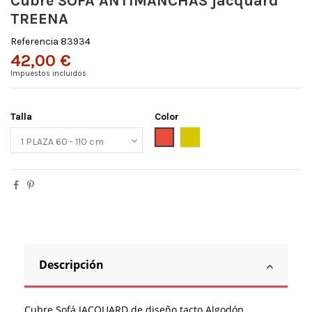
Cubre SOFÁ ANTIMANCHAS jacquard
TREENA
Referencia
83934
42,00 €
Impuestos incluidos
Talla
Color
Rojo
DORADO
Descripción
Cubre Sofá JACQUARD de diseño tacto Algodón