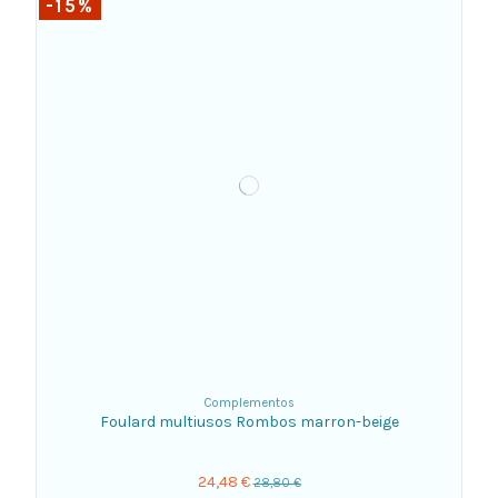
-15%
Complementos
Foulard multiusos Rombos marron-beige
24,48 €
28,80 €