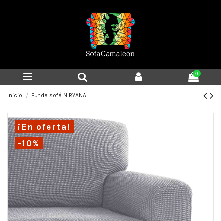
0
Inicio
Funda sofá NIRVANA
¡En oferta!
-10%