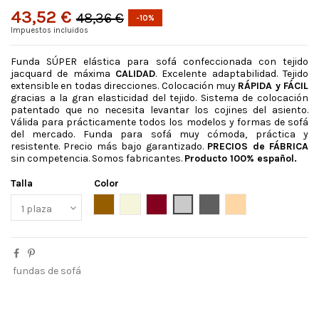
43,52 €
48,36 €
-10%
Impuestos incluidos
Funda SÚPER elástica para sofá confeccionada con tejido
jacquard de máxima
CALIDAD
. Excelente adaptabilidad. Tejido
extensible en todas direcciones. Colocación muy
RÁPIDA y FÁCIL
gracias a la gran elasticidad del tejido. Sistema de colocación
patentado que no necesita levantar los cojines del asiento.
Válida para prácticamente todos los modelos y formas de sofá
del mercado. Funda para sofá muy cómoda, práctica y
resistente. Precio más bajo garantizado.
PRECIOS de FÁBRICA
sin competencia. Somos fabricantes.
Producto 100% español.
Talla
Color
Ante
Beige
Granate
Gris claro
Gris oscuro
Lino
fundas de sofá