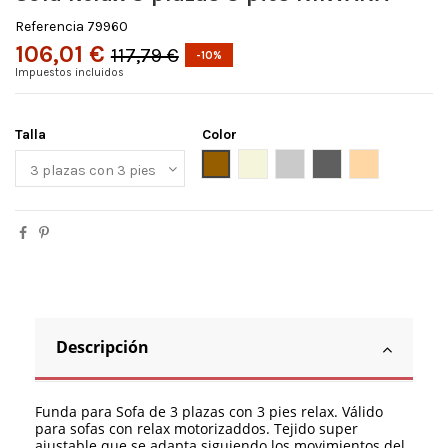
Referencia
79960
106,01 €
117,79 €
-10%
Impuestos incluidos
Talla
Color
Burdeos
Ante
Beige
Gris claro
Gris oscuro
Lino
Descripción
Funda para Sofa de 3 plazas con 3 pies relax. Válido
para sofas con relax motorizaddos. Tejido super
ajustable que se adapta siguiendo los movimientos del