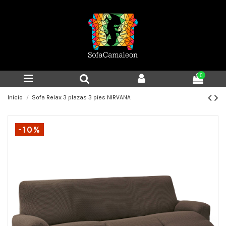
0
Inicio
Sofa Relax 3 plazas 3 pies NIRVANA
-10%