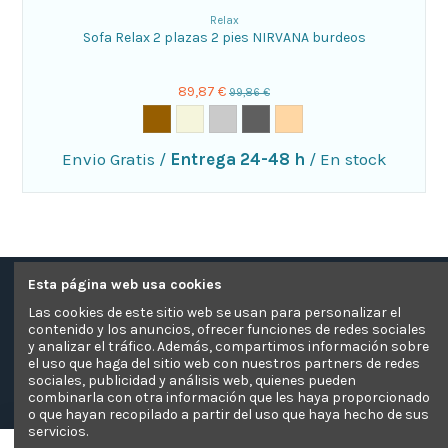
Relax
Sofa Relax 2 plazas 2 pies NIRVANA burdeos
89,87 €
99,86 €
Envio Gratis
/
Entrega 24-48 h
/
En stock
Esta página web usa cookies
Contacte con nosotros
Las cookies de este sitio web se usan para personalizar el
contenido y los anuncios, ofrecer funciones de redes sociales
Información
y analizar el tráfico. Además, compartimos información sobre
el uso que haga del sitio web con nuestros partners de redes
sociales, publicidad y análisis web, quienes pueden
Pagos Seguros
combinarla con otra información que les haya proporcionado
o que hayan recopilado a partir del uso que haya hecho de sus
servicios.
El Sofá Camaleón