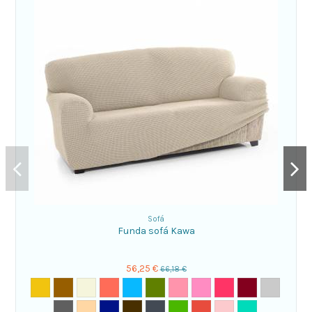
Sofá
Funda sofá Kawa
56,25 €
66,18 €