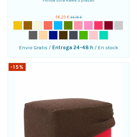
Funda sofá Kawa 3 plazas
56,25 €
66,18 €
Envio Gratis
/
Entrega 24-48 h
/
En stock
-15%