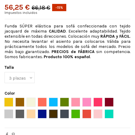
56,25 €
66,18 €
-15%
Impuestos incluidos
Funda SÚPER elástica para sofá confeccionada con tejido
jacquard de máxima
CALIDAD
. Excelente adaptabilidad. Tejido
extensible en todas direcciones. Colocación muy
RÁPIDA y FÁCIL
.
No necesita levantar el asiento para colocarse. Válida para
prácticamente todos los modelos de sofá del mercado. Precio
más bajo garantizado.
PRECIOS de FÁBRICA
sin competencia.
Somos fabricantes.
Producto 100% español
.
Talla
Color
Amarillo
Ante
Beige
Caldera
celeste
Cesped
Coral
Fucsia claro
Fucsia oscuro
Granate
Gris claro
Gris oscuro
Lino
Marino
Marron
Negro
Pistacho
Rojo
Rosa
Turquesa