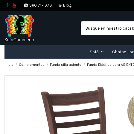
☎ 960 717 973
⊛ Blog
Sofá
Chaise Lo
Inicio
Complementos
Funda silla asiento
Funda Elástica para ASIENT