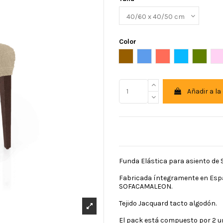
Color
Ante
Azul
Caldera
celeste
Cesped
R
Añadir a la
Funda Elástica para asiento de S
Fabricada íntegramente en España
SOFACAMALEON.
Tejido Jacquard tacto algodón.
El pack está compuesto por 2 un