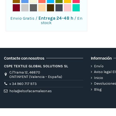
Envio Gratis
/
Entrega 24-48 h
/
En
stock
Contacte con nosotros
Información
CSPE TEXTILE GLOBAL SOLUTIONS SL
Envío
Aviso legal 
C/Trama 12, 46870
ONTINYENT (Valencia – España)
Inicio
Devolucione
+ 34 960 717 973
Blog
hola@elsofacamaleon.es