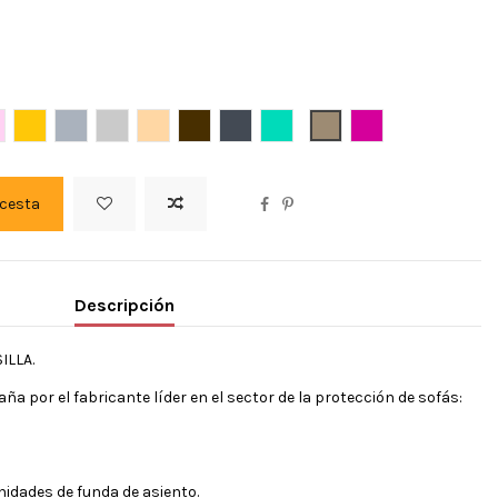
Burdeos
OSA PASTEL
Dore
Gris
Gris claro
Lino
Marron
Negro
Turquesa
BEIG
FUXIA OSCURO
 cesta
Descripción
ILLA.
 por el fabricante líder en el sector de la protección de sofás:
idades de funda de asiento.