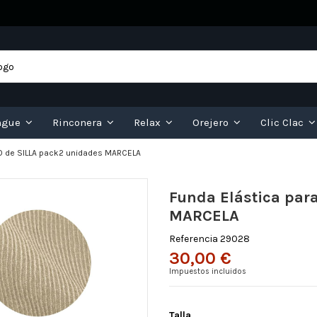
ngue
Rinconera
Relax
Orejero
Clic Clac
O de SILLA pack2 unidades MARCELA
Funda Elástica par
MARCELA
Referencia
29028
30,00 €
Impuestos incluidos
Talla