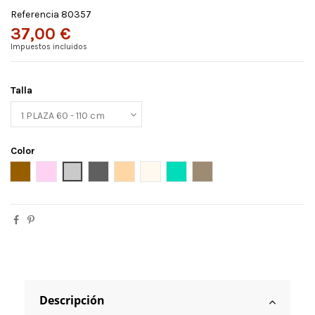
Referencia
80357
37,00 €
Impuestos incluidos
Talla
Color
Ante
ROSA PASTEL
Gris claro
Gris oscuro
Lino
Natural
Turquesa
BEIG
Descripción