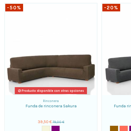
-50%
-20%
Producto disponible con otras opciones
Rinconera
Funda de rinconera Sakura
Funda ri
39,50 €
79,00 €