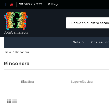
☎ 960 717 973
⊛ Blog
Sofá
Chaise Lo
Inicio
Rinconera
Rinconera
Elástica
Superelástica