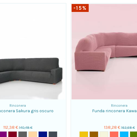
-15%
Rinconera
Rinconera
nconera Sakura gris oscuro
Funda rinconera Kawa
112,38 €
138,28 €
140,48 €
162,68 €