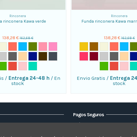
Rinconera
Rinconera
a rinconera Kawa verde
Funda rinconera Kawa mar
138,28 €
138,28 €
162,68 €
162,68 €
is
/
Entrega 24-48 h
/
En
Envio Gratis
/
Entrega 2
stock
stock
Pagos Seguros
Visa
Elsofacamaleon
Mastercard