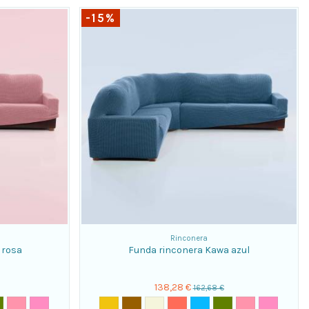
-15%
Rinconera
 rosa
Funda rinconera Kawa azul
138,28 €
162,68 €