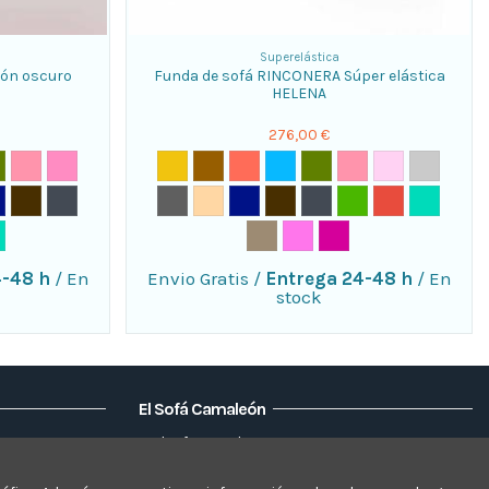
Superelástica
rón oscuro
Funda de sofá RINCONERA Súper elástica
HELENA
276,00 €
4-48 h
/
En
Envio Gratis
/
Entrega 24-48 h
/
En
stock
El Sofá Camaleón
Elsofacamaleon
Mapa del sitio