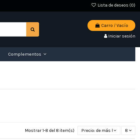
Lista de deseos (
0
)
Carro
/
Vacío
Iniciar sesión
Complementos
Mostrar 1-8 del 8 item(s)
Precio: de más bajo a más al
8