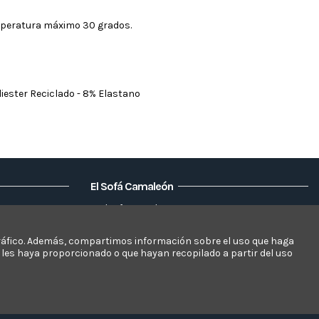
mperatura máximo 30 grados.
iester Reciclado - 8% Elastano
El Sofá Camaleón
Elsofacamaleon
Mapa del sitio
Mi cuenta
l tráfico. Además, compartimos información sobre el uso que haga
 les haya proporcionado o que hayan recopilado a partir del uso
Datos personales
Direcciones