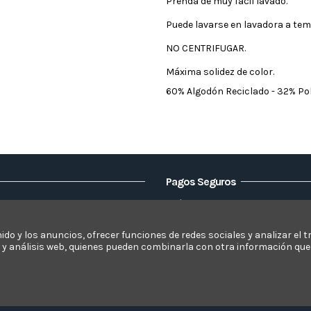
Prenda de muy fácil lavado.
Puede lavarse en lavadora a te
NO CENTRIFUGAR.
Máxima solidez de color.
60% Algodón Reciclado - 32% Pol
Pagos Seguros
Visa
Elsofacamaleon
Mastercard
Paypal
nido y los anuncios, ofrecer funciones de redes sociales y analizar e
d y análisis web, quienes pueden combinarla con otra información que
s
Bizum