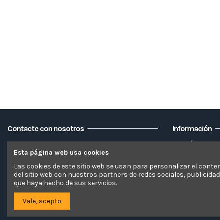
Contacte con nosotros
Información
CSPE TEXTILE GLOBAL SOLUTIONS SL
Envío
Esta página web usa cookies
Aviso legal 
C/Trama 12, 46870
ONTINYENT (Valencia – España)
Inicio
Las cookies de este sitio web se usan para personalizar el conte
del sitio web con nuestros partners de redes sociales, publicida
Devolucione
+ 34 960 717 973
que haya hecho de sus servicios.
Blog
hola@elsofacamaleon.es
Vale, acepto