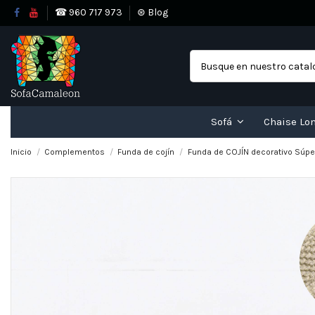
☎ 960 717 973
⊛ Blog
Sofá
Chaise Lo
Inicio
Complementos
Funda de cojín
Funda de COJÍN decorativo Súpe