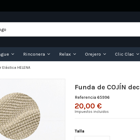
ngue
Rinconera
Relax
Orejero
Clic Clac
r Elástica HELENA
Funda de COJÍN dec
Referencia
65996
20,00 €
Impuestos incluidos
Talla