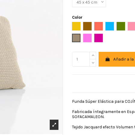
Color
Amarillo
Ante
Caldera
celeste
Cesped
C
BEIG
FUXIA CLARO
FUXIA OSCURO
Añadir a la
Funda Súper Elástica para COJÍ
Fabricada íntegramente en España
SOFACAMALEON.
Tejido Jacquard efecto Volumen 