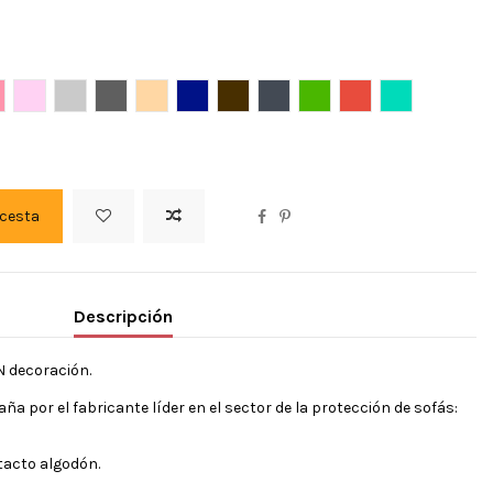
Burdeos
oral
ROSA PASTEL
Gris claro
Gris oscuro
Lino
Marino
Marron
Negro
Pistacho
Rojo
Turquesa
 cesta
Descripción
N decoración.
 por el fabricante líder en el sector de la protección de sofás:
tacto algodón.