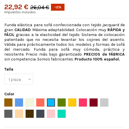
22,92 €
26,04 €
-12%
Impuestos incluidos
Funda elástica para sofá confeccionada con tejido jacquard de
gran
CALIDAD
. Máxima adaptabilidad. Colocación muy
RÁPIDA y
FÁCIL
gracias a la elasticidad del tejido. Sistema de colocación
patentado que no necesita levantar los cojines del asiento.
Válida para prácticamente todos los modelos y formas de sofá
del mercado. Funda para sofá muy cómoda, práctica y
resistente. Precio más bajo garantizado.
PRECIOS de FÁBRICA
sin competencia. Somos fabricantes.
Producto 100% español.
Talla
Color
Ante
Azul
Beige
Caldera
celeste
Cesped
Dore
Fucsia oscuro
Granate
Gris claro
Gris oscuro
Lino
Marron
Negro
Rosa
Turquesa