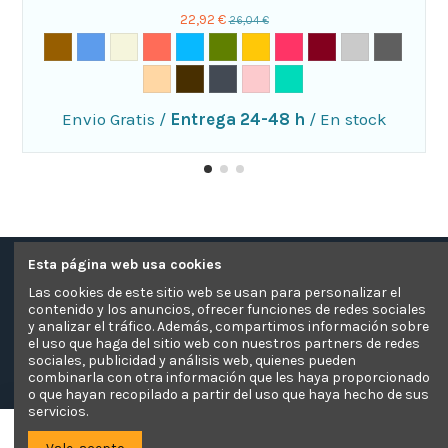
22,92 €
26,04 €
Envio Gratis
/
Entrega 24-48 h
/
En stock
Esta página web usa cookies
Contacte con nosotros
Las cookies de este sitio web se usan para personalizar el
contenido y los anuncios, ofrecer funciones de redes sociales
Información
y analizar el tráfico. Además, compartimos información sobre
el uso que haga del sitio web con nuestros partners de redes
sociales, publicidad y análisis web, quienes pueden
Pagos Seguros
combinarla con otra información que les haya proporcionado
o que hayan recopilado a partir del uso que haya hecho de sus
servicios.
El Sofá Camaleón
Añadir a la cesta