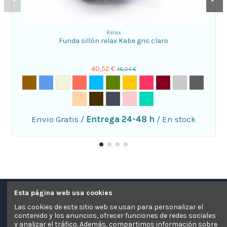
Relax
Funda sillón relax Kabe gris claro
40,52 €
46,04 €
Envio Gratis
/
Entrega 24-48 h
/
En stock
Esta página web usa cookies
Contacte con nosotros
Las cookies de este sitio web se usan para personalizar el
contenido y los anuncios, ofrecer funciones de redes sociales
Información
y analizar el tráfico. Además, compartimos información sobre