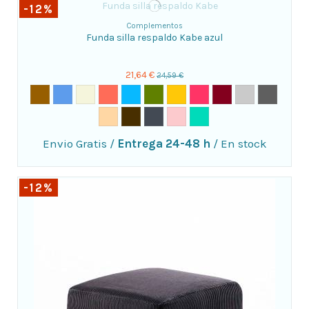
-12%
Complementos
Funda silla respaldo Kabe azul
21,64 €
24,59 €
Envio Gratis
/
Entrega 24-48 h
/
En stock
-12%