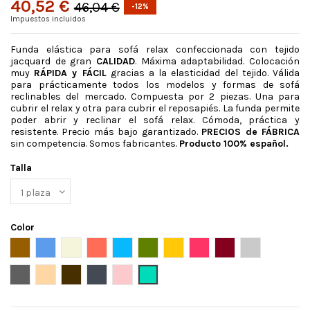
40,52 €
46,04 €
-12%
Impuestos incluidos
Funda elástica para sofá relax confeccionada con tejido
jacquard de gran
CALIDAD
. Máxima adaptabilidad. Colocación
muy
RÁPIDA y FÁCIL
gracias a la elasticidad del tejido. Válida
para prácticamente todos los modelos y formas de sofá
reclinables del mercado. Compuesta por 2 piezas. Una para
cubrir el relax y otra para cubrir el reposapiés. La funda permite
poder abrir y reclinar el sofá relax. Cómoda, práctica y
resistente. Precio más bajo garantizado.
PRECIOS de FÁBRICA
sin competencia. Somos fabricantes.
Producto 100% español.
Talla
Color
Ante
Azul
Beige
Caldera
celeste
Cesped
Dore
Fucsia oscuro
Granate
Gris claro
Gris oscuro
Lino
Marron
Negro
Rosa
Turquesa