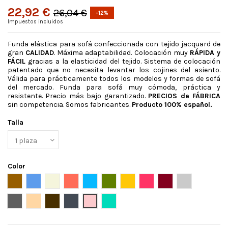
22,92 €
26,04 €
-12%
Impuestos incluidos
Funda elástica para sofá confeccionada con tejido jacquard de
gran
CALIDAD
. Máxima adaptabilidad. Colocación muy
RÁPIDA y
FÁCIL
gracias a la elasticidad del tejido. Sistema de colocación
patentado que no necesita levantar los cojines del asiento.
Válida para prácticamente todos los modelos y formas de sofá
del mercado. Funda para sofá muy cómoda, práctica y
resistente. Precio más bajo garantizado.
PRECIOS de FÁBRICA
sin competencia. Somos fabricantes.
Producto 100% español.
Talla
Color
Ante
Azul
Beige
Caldera
celeste
Cesped
Dore
Fucsia oscuro
Granate
Gris claro
Gris oscuro
Lino
Marron
Negro
Rosa
Turquesa