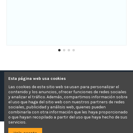
Esta página web usa cookies
Contacte con nosotros
Las cookies de este sitio web se usan para personalizar el
contenido y los anuncios, ofrecer funciones de redes sociales
Información
y analizar el tráfico. Además, compartimos información sobre
el uso que haga del sitio web con nuestros partners de redes
sociales, publicidad y análisis web, quienes pueden
Pagos Seguros
combinarla con otra información que les haya proporcionado
o que hayan recopilado a partir del uso que haya hecho de sus
servicios.
El Sofá Camaleón
Añadir a la cesta