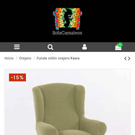
0
Inicio
Orejero
Funda sillón orejero Kawa
-15%