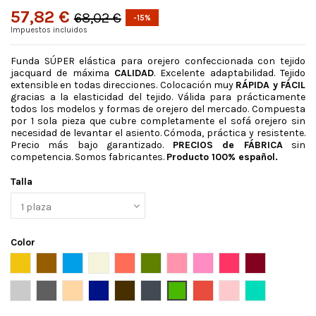
57,82 €
68,02 €
-15%
Impuestos incluidos
Funda SÚPER elástica para orejero confeccionada con tejido
jacquard de máxima
CALIDAD
. Excelente adaptabilidad. Tejido
extensible en todas direcciones. Colocación muy
RÁPIDA y FÁCIL
gracias a la elasticidad del tejido. Válida para prácticamente
todos los modelos y formas de orejero del mercado. Compuesta
por 1 sola pieza que cubre completamente el sofá orejero sin
necesidad de levantar el asiento. Cómoda, práctica y resistente.
Precio más bajo garantizado.
PRECIOS de FÁBRICA
sin
competencia. Somos fabricantes.
Producto 100% español.
Talla
Color
Amarillo
Ante
Azafata
Beige
Caldera
Cesped
Coral
Fucsia claro
Fucsia oscuro
Granate
Gris claro
Gris oscuro
Lino
Marino
Marron
Negro
Pistacho
Rojo
Rosa
Turquesa