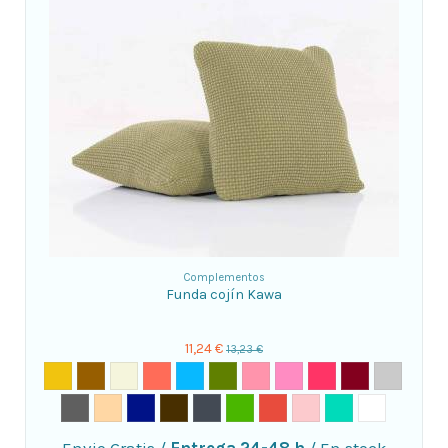
Complementos
Funda cojín Kawa
11,24 €
13,23 €
Envio Gratis
/
Entrega 24-48 h
/
En stock