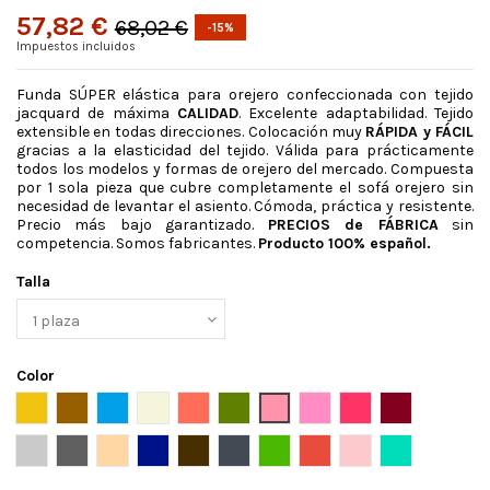
57,82 €
68,02 €
-15%
Impuestos incluidos
Funda SÚPER elástica para orejero confeccionada con tejido
jacquard de máxima
CALIDAD
. Excelente adaptabilidad. Tejido
extensible en todas direcciones. Colocación muy
RÁPIDA y FÁCIL
gracias a la elasticidad del tejido. Válida para prácticamente
todos los modelos y formas de orejero del mercado. Compuesta
por 1 sola pieza que cubre completamente el sofá orejero sin
necesidad de levantar el asiento. Cómoda, práctica y resistente.
Precio más bajo garantizado.
PRECIOS de FÁBRICA
sin
competencia. Somos fabricantes.
Producto 100% español.
Talla
Color
Amarillo
Ante
Azafata
Beige
Caldera
Cesped
Coral
Fucsia claro
Fucsia oscuro
Granate
Gris claro
Gris oscuro
Lino
Marino
Marron
Negro
Pistacho
Rojo
Rosa
Turquesa