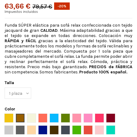
63,66 €
79,57 €
-20%
Impuestos incluidos
Funda SÚPER elástica para sofá relax confeccionada con tejido
jacquard de gran
CALIDAD
. Máxima adaptabilidad gracias a que
el tejido se expande en todas direcciones. Colocación muy
RÁPIDA y FÁCIL
gracias a la elasticidad del tejido. Válida para
prácticamente todos los modelos y formas de sofá reclinables y
masajeadores del mercado. Compuesta por 1 sola pieza que
cubre completamente el sofá relax. La funda permite poder abrir
y reclinar perfectamente el sofá relax. Cómoda, práctica y
resistente. Precio más bajo garantizado.
PRECIOS de FÁBRICA
sin competencia. Somos fabricantes.
Producto 100% español.
Talla
Color
Amarillo
Ante
Beige
Caldera
celeste
Cesped
Coral
Fucsia claro
Fucsia oscuro
Granate
Gris claro
Gris oscuro
Lino
Marino
Marron
Negro
Pistacho
Rojo
Rosa
Turquesa