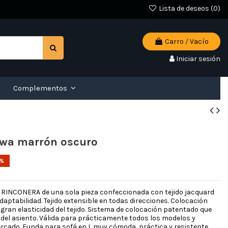
Lista de deseos (
0
)
Carro
/
Vacío
Iniciar sesión
Complementos
awa marrón oscuro
5%
 RINCONERA de una sola pieza confeccionada con tejido jacquard
adaptabilidad. Tejido extensible en todas direcciones. Colocación
 gran elasticidad del tejido. Sistema de colocación patentado que
 del asiento. Válida para prácticamente todos los modelos y
rcado. Funda para sofá en L muy cómoda, práctica y resistente.