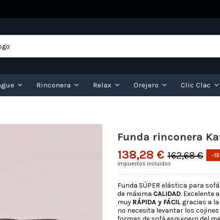
ngue
Rinconera
Relax
Orejero
Clic Clac
Funda rinconera K
138,28 €
162,68 €
-1
Impuestos incluidos
Funda SÚPER elástica para sofá
de máxima
CALIDAD
. Excelente 
muy
RÁPIDA y FÁCIL
gracias a la
no necesita levantar los cojines
formas de sofá esquinero del me