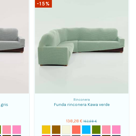
-15%
Rinconera
gris
Funda rinconera Kawa verde
138,28 €
162,68 €