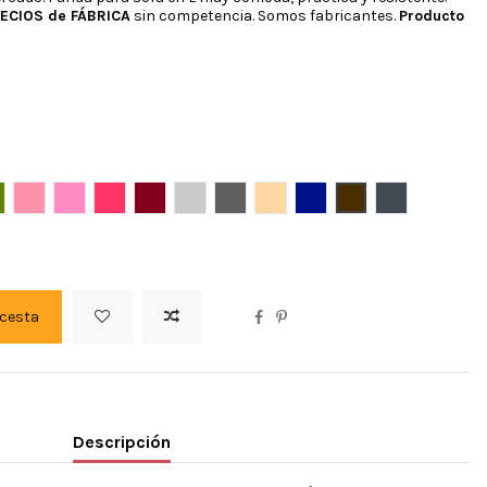
ECIOS de FÁBRICA
sin competencia. Somos fabricantes.
Producto
esped
Coral
Fucsia claro
Fucsia oscuro
Granate
Gris claro
Gris oscuro
Lino
Marino
Marron
Negro
 cesta
Descripción