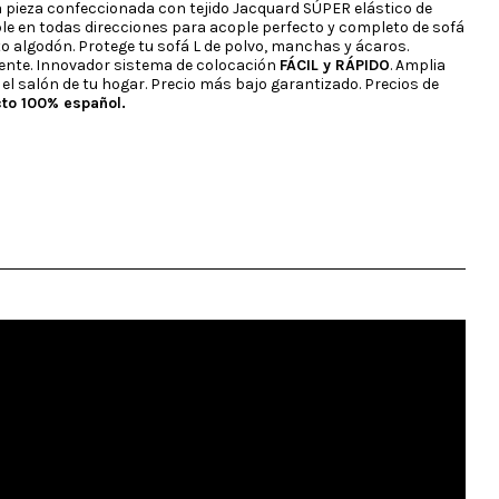
 pieza confeccionada con tejido Jacquard SÚPER elástico de
ible en todas direcciones para acople perfecto y completo de sofá
to algodón. Protege tu sofá L de polvo, manchas y ácaros.
stente. Innovador sistema de colocación
FÁCIL y RÁPIDO
. Amplia
el salón de tu hogar. Precio más bajo garantizado. Precios de
to 100% español.