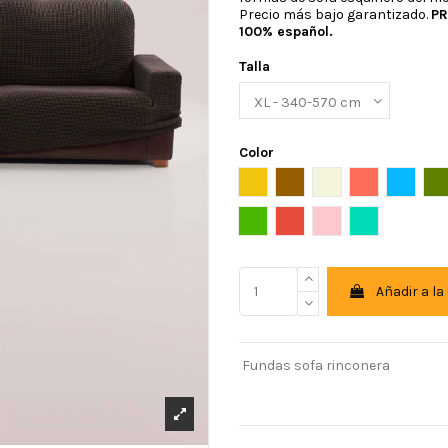
Precio más bajo garantizado.
PR
100% español.
Talla
Color
Amarillo
Ante
Beige
Caldera
celeste
C
Pistacho
Rojo
Rosa
Turquesa
Añadir a la
Fundas sofa rinconera