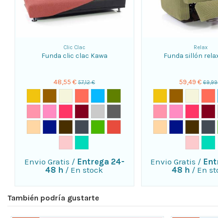
Clic Clac
Relax
Funda clic clac Kawa
Funda sillón rel
48,55 €
59,49 €
57,12 €
69,99
Envio Gratis
/
Entrega 24-
Envio Gratis
/
Ent
48 h
/
En stock
48 h
/
En st
También podría gustarte