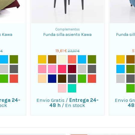
Complementos
ax Kawa
Funda silla asiento Kawa
Funda sil
19,61 €
5
 €
23,07 €
rega 24-
Envio Gratis
/
Entrega 24-
Envio Gr
ock
48 h
/
En stock
48