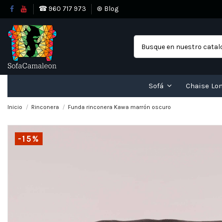
☎ 960 717 973
⊛ Blog
Sofá
Chaise Lo
Inicio
Rinconera
Funda rinconera Kawa marrón oscuro
-15%