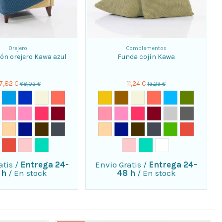
Orejero
Complementos
lón orejero Kawa azul
Funda cojín Kawa
7,82 €
11,24 €
68,02 €
13,23 €
atis
/
Entrega 24-
Envio Gratis
/
Entrega 24-
 h
/
En stock
48 h
/
En stock