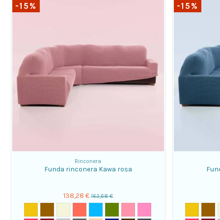
-15%
-15%
Rinconera
Funda rinconera Kawa rosa
Fund
138,28 €
162,68 €