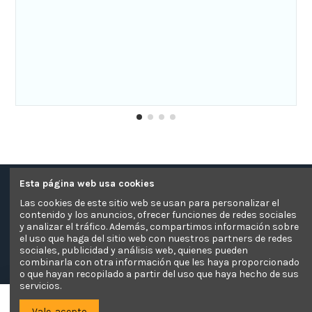
Esta página web usa cookies
Contacte con nosotros
Las cookies de este sitio web se usan para personalizar el
contenido y los anuncios, ofrecer funciones de redes sociales
Información
y analizar el tráfico. Además, compartimos información sobre
el uso que haga del sitio web con nuestros partners de redes
sociales, publicidad y análisis web, quienes pueden
Pagos Seguros
combinarla con otra información que les haya proporcionado
o que hayan recopilado a partir del uso que haya hecho de sus
servicios.
El Sofá Camaleón
Añadir a la cesta
Vale, acepto