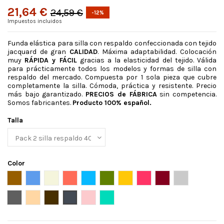
21,64 €
24,59 €
-12%
Impuestos incluidos
Funda elástica para silla con respaldo confeccionada con tejido
jacquard de gran
CALIDAD
. Máxima adaptabilidad. Colocación
muy
RÁPIDA y FÁCIL
gracias a la elasticidad del tejido. Válida
para prácticamente todos los modelos y formas de silla con
respaldo del mercado. Compuesta por 1 sola pieza que cubre
completamente la silla. Cómoda, práctica y resistente. Precio
más bajo garantizado.
PRECIOS de FÁBRICA
sin competencia.
Somos fabricantes.
Producto 100% español.
Talla
Color
Ante
Azul
Beige
Caldera
celeste
Cesped
Dore
Fucsia oscuro
Granate
Gris claro
Gris oscuro
Lino
Marron
Negro
Rosa
Turquesa